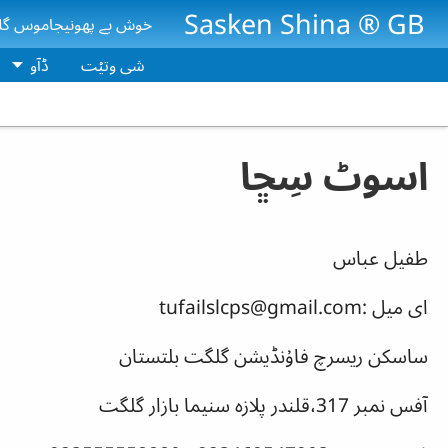
Skip to main conten
Sasken Shina ® GB
خوش بے پھونیجاموس گل
شی وتیۡت
ڈآو
اسوٹ سِڇا
طفیل عباس
ای میل :tufailslcps@gmail.com
ساسکن ریسرچ فاۇنڈیشن گلگت بلتستان
آفس نمبر 317،قلندر پلازہ سنیما بازار گلگت