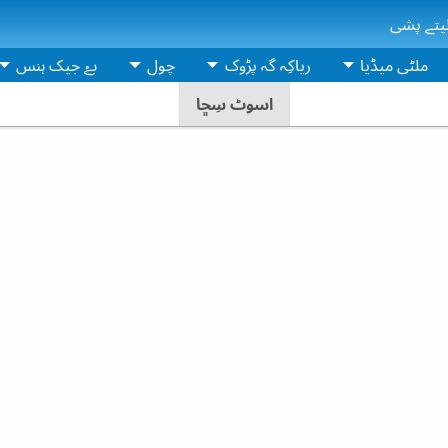
یتے پشی
ملٹی میڈیا
ریاکِہ گہ پڑوک
چول
بےۡ جیک ہنس
اسوٹ سِڇا