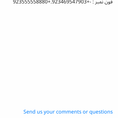
فون نمبر : -+923469547903.+923555558880
Send us your comments or questions